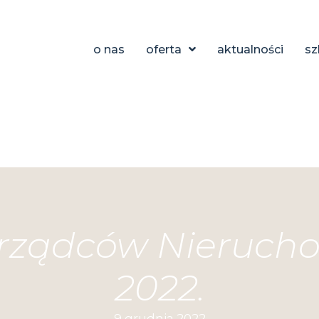
o nas
oferta
aktualności
sz
ządców Nieruchom
2022.
9 grudnia 2022