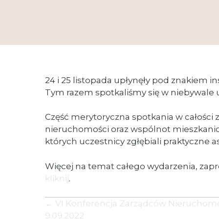
24 i 25 listopada upłynęły pod znakiem 
Tym razem spotkaliśmy się w niebywale 
Część merytoryczna spotkania w całości 
nieruchomości oraz wspólnot mieszkaniow
których uczestnicy zgłębiali praktyczn
Więcej na temat całego wydarzenia, zapro
kliknij
.
Posts
← VI Konferencja Zarządców Nieruchomośc
9.09.2022