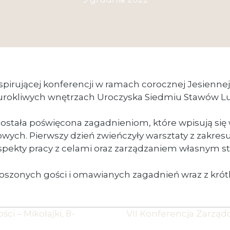
inspirującej konferencji w ramach corocznej Jesien
urokliwych wnętrzach Uroczyska Siedmiu Stawów Lu
została poświęcona zagadnieniom, które wpisują si
ych. Pierwszy dzień zwieńczyły warsztaty z zakres
e aspekty pracy z celami oraz zarządzaniem własny
szonych gości i omawianych zagadnień wraz z krótką
i – Mikołajki, 8-
VII Konferencja Zarząd