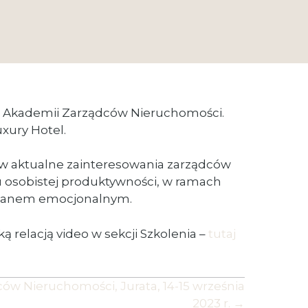
nej Akademii Zarządców Nieruchomości.
xury Hotel.
ę w aktualne zainteresowania zarządców
u osobistej produktywności, w ramach
m stanem emocjonalnym.
 relacją video w sekcji Szkolenia –
tutaj
ców Nieruchomości, Jurata, 14-15 września
2023 r. →