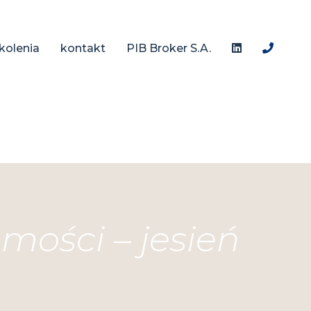
kolenia
kontakt
PIB Broker S.A.
ości – jesień