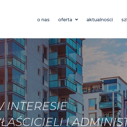
o nas
oferta
aktualności
sz
 INTERESIE
ŚCICIELI I ADMINIST