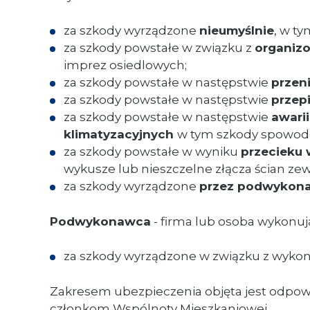
za szkody wyrządzone
nieumyślnie
, w t
za szkody powstałe w związku z
organiz
imprez osiedlowych;
za szkody powstałe w następstwie
przen
za szkody powstałe w następstwie
przep
za szkody powstałe w następstwie
awari
klimatyzacyjnych
w tym szkody spowodo
za szkody powstałe w wyniku
przecieku
wykusze lub nieszczelne złącza ścian z
za szkody wyrządzone
przez podwyko
Podwykonawca
- firma lub osoba wykonuj
za szkody wyrządzone w związku z wyk
Zakresem ubezpieczenia objęta jest odpow
członkom Wspólnoty Mieszkaniowej.