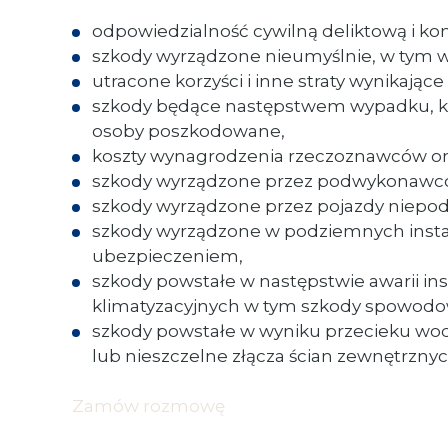
odpowiedzialność cywilną deliktową i ko
szkody wyrządzone nieumyślnie, w tym w
utracone korzyści i inne straty wynikając
szkody będące następstwem wypadku, któ
osoby poszkodowane,
koszty wynagrodzenia rzeczoznawców or
szkody wyrządzone przez podwykonawcó
szkody wyrządzone przez pojazdy niepo
szkody wyrządzone w podziemnych instal
ubezpieczeniem,
szkody powstałe w następstwie awarii in
klimatyzacyjnych w tym szkody spowodow
szkody powstałe w wyniku przecieku wody
lub nieszczelne złącza ścian zewnętrzn
Zamów rozmowę