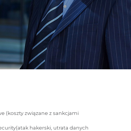
e
we
(koszty związane z sankcjami
curity
(atak hakerski, utrata danych