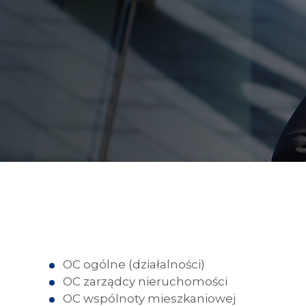
OC ogólne
(działalności)
OC zarządcy nieruchomości
OC wspólnoty mieszkaniowej