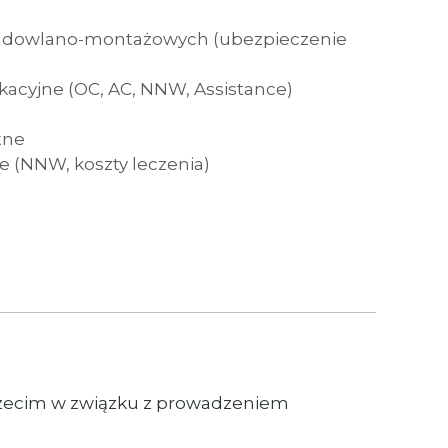
budowlano-montażowych
(ubezpieczenie
acyjne (
OC, AC, NNW, Assistance)
tne
 (NNW, koszty leczenia)
rzecim w związku z prowadzeniem