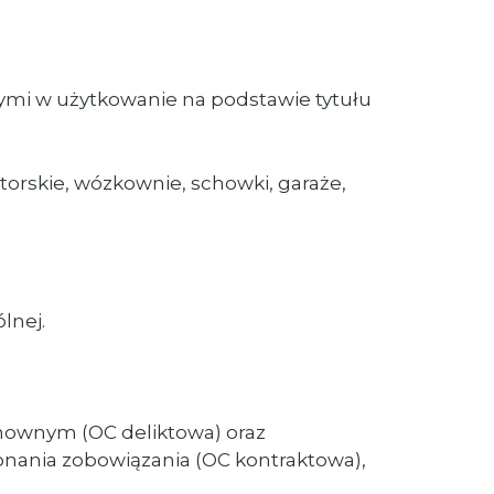
ymi w użytkowanie na podstawie tytułu
orskie, wózkownie, schowki, garaże,
lnej.
mownym (OC deliktowa) oraz
nania zobowiązania (OC kontraktowa),