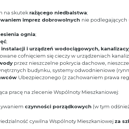
ym na skutek
rażącego niedbalstwa
;
owaniem imprez dobrowolnych
nie podlegającyc
iesienia ognia
;
ięć
;
i instalacji i urządzeń wodociągowych, kanalizac
wane cofnięciem się cieczy w urządzeniach kanaliz
 wody
przez nieszczelne pokrycia dachowe, nieszczel
ewnętrznych budynku, systemy odwodnieniowe (rynny
nawców
Ubezpieczonego (z zachowaniem prawa reg
ąca pracę na zlecenie Wspólnoty Mieszkaniowej:
onywaniem
czynności porządkowych
(w tym odśnież
iedzialność cywilna Wspólnoty Mieszkaniowej
za s