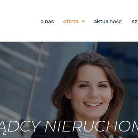
o nas
oferta
aktualności
sz
ĄDCY NIERUCHO