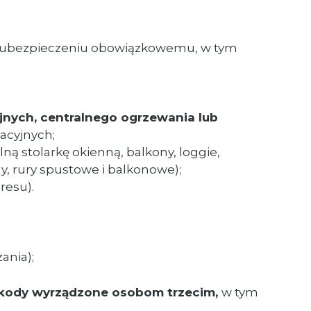
h ubezpieczeniu obowiązkowemu, w tym
yjnych, centralnego ogrzewania lub
acyjnych;
ną stolarkę okienną, balkony, loggie,
, rury spustowe i balkonowe);
resu).
ania);
zkody wyrządzone osobom trzecim,
w tym